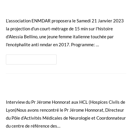
Clair-Obscur
L'association ENMDAR proposera le Samedi 21 Janvier 2023
la projection d'un court-métrage de 15 min sur l'histoire
d'Alessia Bellino, une jeune femme italienne touchée par
l'encéphalite anti nmdar en 2017. Programme: …
Invitation
Continuer La Lecture
Projection
Du
Court
Métrage
Clair-
Obscur
Interview du Pr Jérome Honnorat
Interview du Pr Jérome Honnorat aux HCL (Hospices Civils de
Lyon)Nous avons rencontré le Pr Jérome Honnorat, Directeur
du Pôle d’Activités Médicales de Neurologie et Coordonnateur
du centre de référence des…